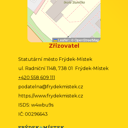
Leaflet
|
©
OpenStreetMap
Zřizovatel
Statutární město Frýdek-Místek
ul. Radniční 1148, 738 01 Frýdek-Místek
+420 558 609 111
podatelna@frydekmistek.cz
https://www.frydekmistek.cz
ISDS: w4wbu9s
IČ: 00296643