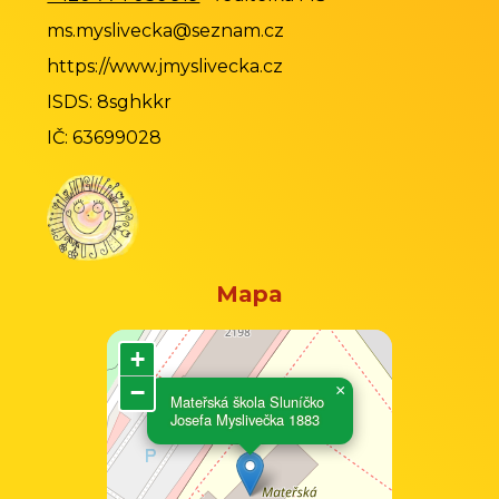
ms.myslivecka@seznam.cz
https://www.jmyslivecka.cz
ISDS: 8sghkkr
IČ: 63699028
Mapa
+
−
×
Mateřská škola Sluníčko
Josefa Myslivečka 1883