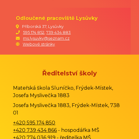
ředitelka MŠ
Odloučené pracoviště Lysůvky
Příborská 37, Lysůvky
595 174 852
,
739 434 883
ms.lysuvky@seznam.cz
Webové stránky
Ředitelství školy
Mateřská škola Sluníčko, Frýdek-Místek,
Josefa Myslivečka 1883
Josefa Myslivečka 1883, Frýdek-Místek, 738
01
+420 595 174 850
+420 739 434 866
- hospodářka MŠ
+420 774 036 919
- ředitelka MŠ