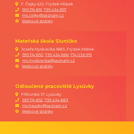
F. Čejky 420, Frýdek-Místek
595 174 851
,
739 434 857
ms.cejky@seznam.cz
Webové stránky
Mateřská škola Sluníčko
Josefa Myslivečka 1883, Frýdek-Místek
595 174 850
,
739 434 866
,
774 036 919
ms.myslivecka@seznam.cz
Webové stránky
Odloučené pracoviště Lysůvky
Příborská 37, Lysůvky
595 174 852
,
739 434 883
ms.lysuvky@seznam.cz
Webové stránky