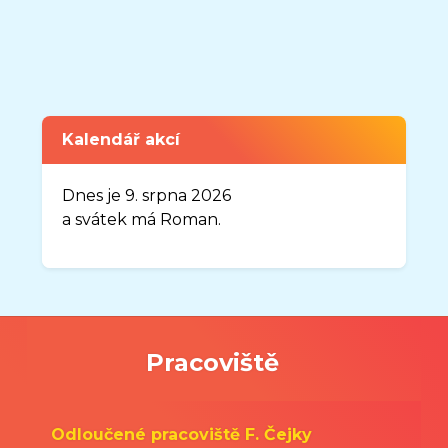
naleznete v sekci DOKUMENTY.
Zveřejněno: 7.4.2026
Uzavření organizace MŠ Sluníčko v
době od 3.8.2026-31.8.2026
Vážení rodiče,
Kalendář akcí
oznamuji Vám, že organizace MŠ
Sluníčko, Frýdek-Místek, Josefa
Dnes je 9. srpna 2026
Myslivečka 1883, bude uzavřena v
a svátek má Roman.
době od 03. 08. 2026 do 31. 08. 2026.
Nový školní rok
2026-2027
bude
zahájen v úterý 01. 09. 2026.
Pracoviště
Bc. Gabriela Říhová
ředitelka MŠ
Odloučené pracoviště F. Čejky