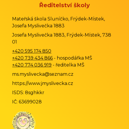
Ředitelství školy
Mateřská škola Sluníčko, Frýdek-Místek,
Josefa Myslivečka 1883
Josefa Myslivečka 1883, Frýdek-Místek, 738
01
+420 595 174 850
+420 739 434 866
- hospodářka MŠ
+420 774 036 919
- ředitelka MŠ
ms.myslivecka@seznam.cz
https://www.jmyslivecka.cz
ISDS: 8sghkkr
IČ: 63699028