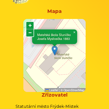
Mapa
+
−
×
Mateřská škola Sluníčko
Josefa Myslivečka 1883
Leaflet
|
©
OpenStreetMap
Zřizovatel
Statutární město Frýdek-Místek