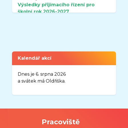
Výsledky přijímacího řízení pro
školní rok
2026-2027
naleznete v sekci DOKUMENTY.
Zveřejněno: 7.4.2026
Uzavření organizace MŠ Sluníčko v
době od 3.8.2026-31.8.2026
Vážení rodiče,
Kalendář akcí
oznamuji Vám, že organizace MŠ
Sluníčko, Frýdek-Místek, Josefa
Dnes je 6. srpna 2026
Myslivečka 1883, bude uzavřena v
a svátek má Oldřiška.
době od 03. 08. 2026 do 31. 08. 2026.
Nový školní rok
2026-2027
bude
zahájen v úterý 01. 09. 2026.
Pracoviště