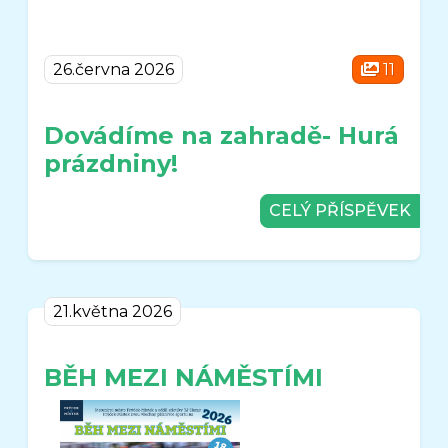
26.června 2026
11
Dovádíme na zahradě- Hurá
prázdniny!
CELÝ PŘÍSPĚVEK
21.května 2026
BĚH MEZI NÁMĚSTÍMI