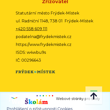
Zřizovatel
Statutární město Frýdek-Místek
ul. Radniční 1148, 738 01 Frýdek-Místek
+420 558 609 111
podatelna@frydekmistek.cz
https://www.frydekmistek.cz
ISDS: w4wbu9s
IČ: 00296643
Webové stránky pro školy
Prohlášení o přístupnosti
Cookies