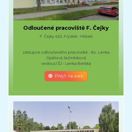
Odloučené pracoviště F. Čejky
F. Čejky 420, Frýdek - Místek
zástupce odloučeného pracoviště - Bc. Lenka
Opělová Ječmínková
vedoucí ŠJ - Lenka Bielská
Přejít na web