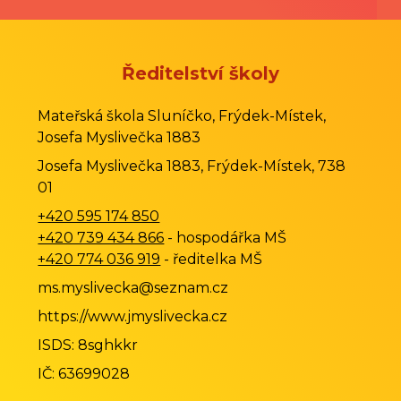
Ředitelství školy
Mateřská škola Sluníčko, Frýdek-Místek,
Josefa Myslivečka 1883
Josefa Myslivečka 1883, Frýdek-Místek, 738
01
+420 595 174 850
+420 739 434 866
- hospodářka MŠ
+420 774 036 919
- ředitelka MŠ
ms.myslivecka@seznam.cz
https://www.jmyslivecka.cz
ISDS: 8sghkkr
IČ: 63699028