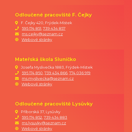
Bc. Gabriela Říhová
ředitelka MŠ
Odloučené pracoviště F. Čejky
F. Čejky 420, Frýdek-Místek
595 174 851
,
739 434 857
ms.cejky@seznam.cz
Webové stránky
Mateřská škola Sluníčko
Josefa Myslivečka 1883, Frýdek-Místek
595 174 850
,
739 434 866
,
774 036 919
ms.myslivecka@seznam.cz
Webové stránky
Odloučené pracoviště Lysůvky
Příborská 37, Lysůvky
595 174 852
,
739 434 883
ms.lysuvky@seznam.cz
Webové stránky