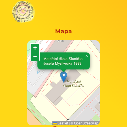
Mapa
+
−
×
Mateřská škola Sluníčko
Josefa Myslivečka 1883
Leaflet
|
©
OpenStreetMap