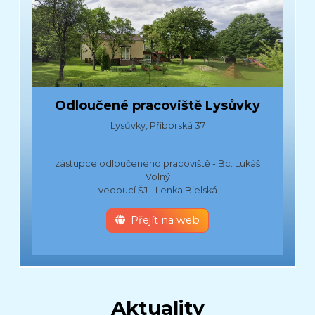
Odloučené pracoviště Lysůvky
Lysůvky, Příborská 37
zástupce odloučeného pracoviště - Bc. Lukáš
Volný
vedoucí ŠJ - Lenka Bielská
Přejít na web
Aktuality