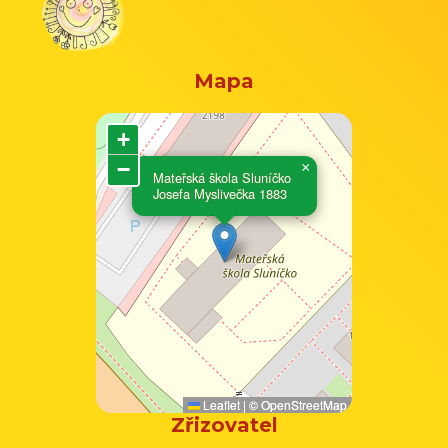
Mapa
+
−
×
Mateřská škola Sluníčko
Josefa Myslivečka 1883
Leaflet
|
©
OpenStreetMap
Zřizovatel