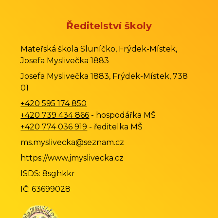
Ředitelství školy
Mateřská škola Sluníčko, Frýdek-Místek,
Josefa Myslivečka 1883
Josefa Myslivečka 1883, Frýdek-Místek, 738
01
+420 595 174 850
+420 739 434 866
- hospodářka MŠ
+420 774 036 919
- ředitelka MŠ
ms.myslivecka@seznam.cz
https://www.jmyslivecka.cz
ISDS: 8sghkkr
IČ: 63699028