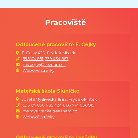
2026.
Nový školní rok
2026-2027
bude
Pracoviště
zahájen v úterý 01. 09. 2026.
Odloučené pracoviště F. Čejky
Bc. Gabriela Říhová
F. Čejky 420, Frýdek-Místek
595 174 851
,
739 434 857
ředitelka MŠ
ms.cejky@seznam.cz
Webové stránky
Mateřská škola Sluníčko
Josefa Myslivečka 1883, Frýdek-Místek
595 174 850
,
739 434 866
,
774 036 919
ms.myslivecka@seznam.cz
Webové stránky
Odloučené pracoviště Lysůvky