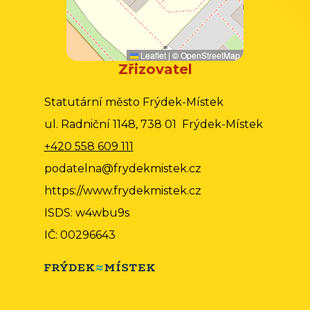
Leaflet
|
©
OpenStreetMap
Zřizovatel
Statutární město Frýdek-Místek
ul. Radniční 1148, 738 01 Frýdek-Místek
+420 558 609 111
podatelna@frydekmistek.cz
https://www.frydekmistek.cz
ISDS: w4wbu9s
IČ: 00296643