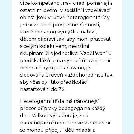
více kompetencí, navíc rádi pomáhají s
ostatními dětmi. V sociální i vzdělávací
oblasti jsou věkově heterogenní třídy
jednoznačně prospěšné. Činnosti,
které pedagog vymýšlí a nabízí,
dětem připraví tak, aby mohl pracovat
s celým kolektivem, menšími
skupinami či s jednotlivci. Vzdělávání u
předškoláků je na vysoké úrovni, není
ničím a nikým potlačováno, je
sledována úroveň každého jedince tak,
aby včas byli tito předškoláci
nastartováni do ZŠ.
Heterogenní třída má náročnější
proces přípravy pedagoga na každý
den. Velkou výhodou je, že k
náročnějším činnostem ve vzdělávání
se mohou připojit i děti mladší a