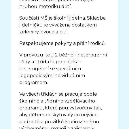
hrubou motoriku dětí.
Součástí MŠ je školní jídelna. Skladba
jídelníčku je vyvážena dostatkem
zeleniny, ovoce a pití.
Respektujeme pokyny a přání rodičů.
V provozu jsou 2 běžné - heterogenní
třídy a 1 třída logopedická -
heterogenní se speciálním
logopedickým individuálním
programem.
Ve všech třídách se pracuje podle
školního a třídního vzdělávacího
programu, které jsou vytvořeny tak,
aby dětem poskytovaly co nejvíce
podnětů a prožitků k přirozenému
výchovnému rozvoji a zajišťovaly