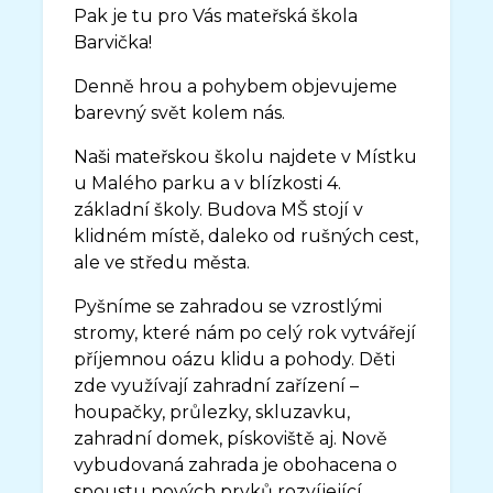
Pak je tu pro Vás mateřská škola
Barvička!
Denně hrou a pohybem objevujeme
barevný svět kolem nás.
Naši mateřskou školu najdete v Místku
u Malého parku a v blízkosti 4.
základní školy. Budova MŠ stojí v
klidném místě, daleko od rušných cest,
ale ve středu města.
Pyšníme se zahradou se vzrostlými
stromy, které nám po celý rok vytvářejí
příjemnou oázu klidu a pohody. Děti
zde využívají zahradní zařízení –
houpačky, průlezky, skluzavku,
zahradní domek, pískoviště aj. Nově
vybudovaná zahrada je obohacena o
spoustu nových prvků rozvíjející