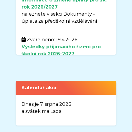
rok 2026/2027
naleznete v sekci Dokumenty -
úplata za předškolní vzdělávání
Zveřejněno: 19.4.2026
Výsledky přijímacího řízení pro
školní rok
2026-2027
naleznete v sekci DOKUMENTY.
Zveřejněno: 7.4.2026
Uzavření organizace MŠ Sluníčko v
Kalendář akcí
době od 3.8.2026-31.8.2026
Vážení rodiče,
Dnes je 7. srpna 2026
oznamuji Vám, že organizace MŠ
a svátek má Lada.
Sluníčko, Frýdek-Místek, Josefa
Myslivečka 1883, bude uzavřena v
době od 03. 08. 2026 do 31. 08.