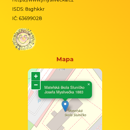
ISDS: 8sghkkr
IČ: 63699028
Mapa
+
−
×
Mateřská škola Sluníčko
Josefa Myslivečka 1883