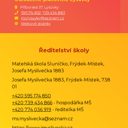
Příborská 37, Lysůvky
595 174 852
,
739 434 883
ms.lysuvky@seznam.cz
Webové stránky
Ředitelství školy
Mateřská škola Sluníčko, Frýdek-Místek,
Josefa Myslivečka 1883
Josefa Myslivečka 1883, Frýdek-Místek, 738
01
+420 595 174 850
+420 739 434 866
- hospodářka MŠ
+420 774 036 919
- ředitelka MŠ
ms.myslivecka@seznam.cz
https://www.jmyslivecka.cz