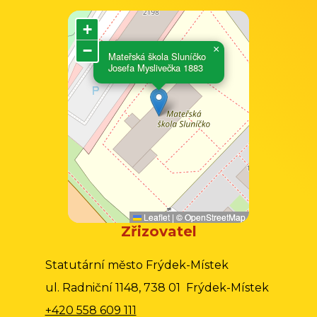
+
−
×
Mateřská škola Sluníčko
Josefa Myslivečka 1883
Leaflet
|
©
OpenStreetMap
Zřizovatel
Statutární město Frýdek-Místek
ul. Radniční 1148, 738 01 Frýdek-Místek
+420 558 609 111