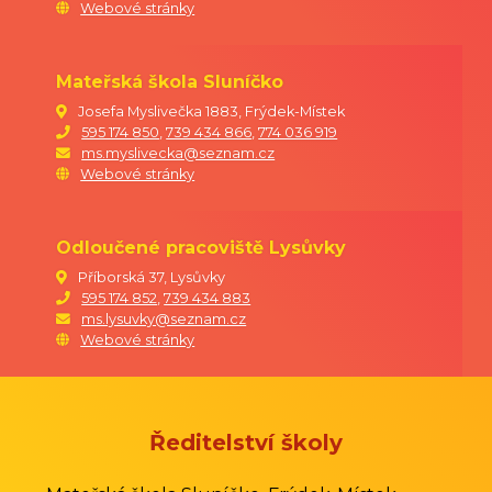
Webové stránky
Mateřská škola Sluníčko
Josefa Myslivečka 1883, Frýdek-Místek
595 174 850
,
739 434 866
,
774 036 919
ms.myslivecka@seznam.cz
Webové stránky
Odloučené pracoviště Lysůvky
Příborská 37, Lysůvky
595 174 852
,
739 434 883
ms.lysuvky@seznam.cz
Webové stránky
Ředitelství školy