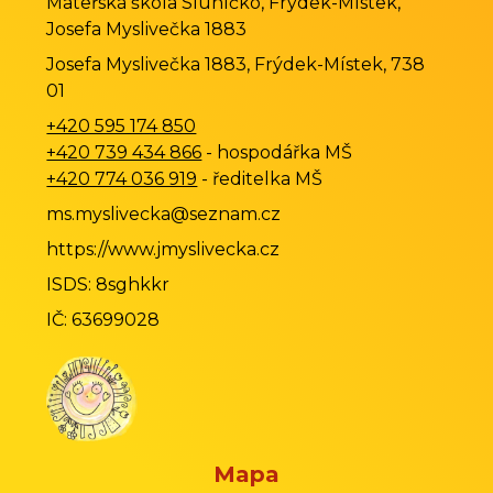
Mateřská škola Sluníčko, Frýdek-Místek,
Josefa Myslivečka 1883
Josefa Myslivečka 1883, Frýdek-Místek, 738
01
+420 595 174 850
+420 739 434 866
- hospodářka MŠ
+420 774 036 919
- ředitelka MŠ
ms.myslivecka@seznam.cz
https://www.jmyslivecka.cz
ISDS: 8sghkkr
IČ: 63699028
Mapa