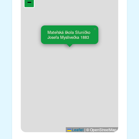
−
×
Mateřská škola Sluníčko
Josefa Myslivečka 1883
Leaflet
|
© OpenStreetMap