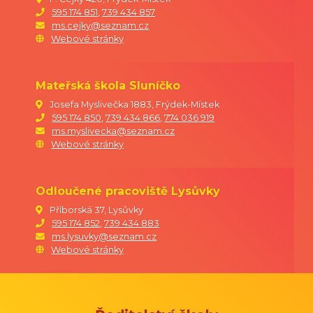
595 174 851
,
739 434 857
ms.cejky@seznam.cz
Webové stránky
Mateřská škola Sluníčko
Josefa Myslivečka 1883, Frýdek-Místek
595 174 850
,
739 434 866
,
774 036 919
ms.myslivecka@seznam.cz
Webové stránky
Odloučené pracoviště Lysůvky
Příborská 37, Lysůvky
595 174 852
,
739 434 883
ms.lysuvky@seznam.cz
Webové stránky