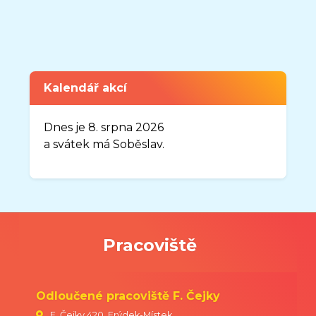
Zveřejněno: 7.4.2026
Uzavření organizace MŠ Sluníčko v
době od 3.8.2026-31.8.2026
Vážení rodiče,
Kalendář akcí
oznamuji Vám, že organizace MŠ
Sluníčko, Frýdek-Místek, Josefa
Dnes je 8. srpna 2026
Myslivečka 1883, bude uzavřena v
a svátek má Soběslav.
době od 03. 08. 2026 do 31. 08. 2026.
Nový školní rok
2026-2027
bude
zahájen v úterý 01. 09. 2026.
Pracoviště
Bc. Gabriela Říhová
ředitelka MŠ
Odloučené pracoviště F. Čejky
F. Čejky 420, Frýdek-Místek