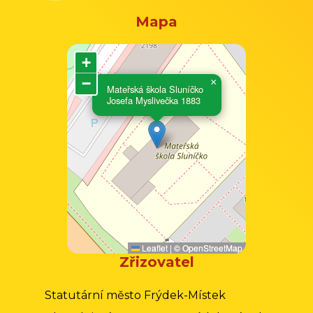
Mapa
+
−
×
Mateřská škola Sluníčko
Josefa Myslivečka 1883
Leaflet
|
©
OpenStreetMap
Zřizovatel
Statutární město Frýdek-Místek