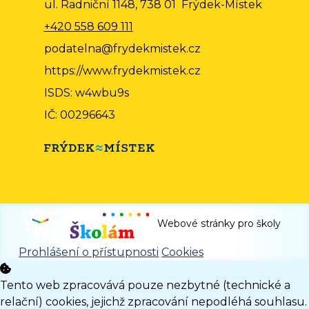
ul. Radniční 1148, 738 01 Frýdek-Místek
+420 558 609 111
podatelna@frydekmistek.cz
https://www.frydekmistek.cz
ISDS: w4wbu9s
IČ: 00296643
Webové stránky pro školy
Prohlášení o přístupnosti
Cookies
Tento web zpracovává pouze nezbytné (technické a
relační) cookies, jejichž zpracování nepodléhá souhlasu.