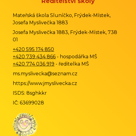
Ředitelství školy
Mateřská škola Sluníčko, Frýdek-Místek,
Josefa Myslivečka 1883
Josefa Myslivečka 1883, Frýdek-Místek, 738
01
+420 595 174 850
+420 739 434 866
- hospodářka MŠ
+420 774 036 919
- ředitelka MŠ
ms.myslivecka@seznam.cz
https://www.jmyslivecka.cz
ISDS: 8sghkkr
IČ: 63699028