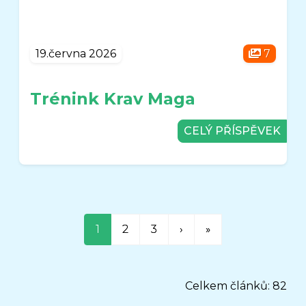
19.června 2026
7
Trénink Krav Maga
CELÝ PŘÍSPĚVEK
1
2
3
›
»
Celkem článků: 82