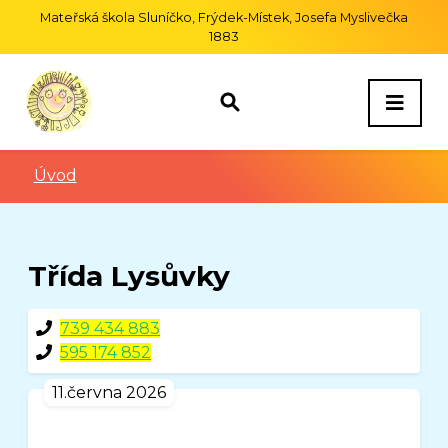
Mateřská škola Sluníčko, Frýdek-Místek, Josefa Myslivečka
1883
Úvod
Třída Lysůvky
739 434 883
595 174 852
11.června 2026