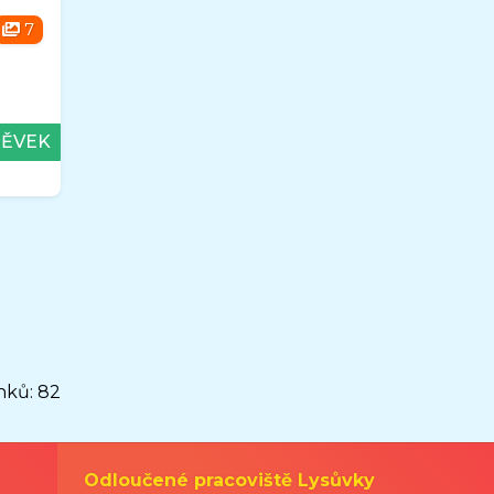
7
PĚVEK
nků: 82
Odloučené pracoviště Lysůvky