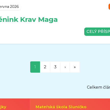
ervna 2026
énink Krav Maga
CELÝ PŘÍS
1
2
3
›
»
Celkem člá
jky
Mateřská škola Sluníčko