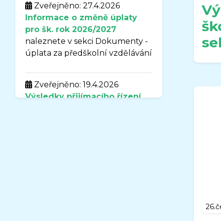
Zveřejněno: 27.4.2026
Vý
Informace o změně úplaty
šk
pro šk. rok 2026/2027
se
naleznete v sekci Dokumenty -
úplata za předškolní vzdělávání
Zveřejněno: 19.4.2026
Výsledky přijímacího řízení
pro školní rok
2026-2027
naleznete v sekci
DOKUMENTY.
Zveřejněno: 7.4.2026
Uzavření organizace MŠ
Sluníčko v době od 3.8.2026-
31.8.2026
26.č
Vážení rodiče,