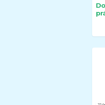
oznamuji Vám, že organizace
Do
MŠ Sluníčko, Frýdek-Místek,
pr
Josefa Myslivečka 1883, bude
uzavřena v době od 03. 08.
2026 do 31. 08. 2026.
Nový školní rok
2026-2027
bude zahájen v úterý 01. 09.
2026.
Bc. Gabriela Říhová
ředitelka MŠ
22.č