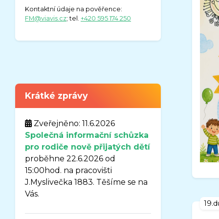
Kontaktní údaje na pověřence:
FM@viavis.cz
; tel.
+420 595 174 250
Krátké zprávy
Zveřejněno: 11.6.2026
Společná informační schůzka
pro rodiče nově přijatých dětí
proběhne 22.6.2026 od
15:00hod. na pracovišti
J.Myslivečka 1883. Těšíme se na
Vás.
19.