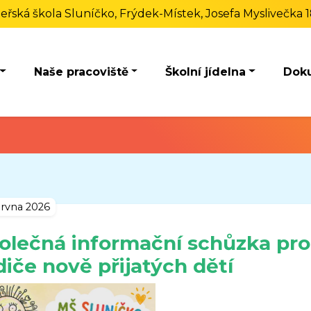
eřská škola Sluníčko, Frýdek-Místek, Josefa Myslivečka 
Naše pracoviště
Školní jídelna
Dok
ervna 2026
olečná informační schůzka pro
diče nově přijatých dětí