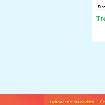
19.č
Tr
Odloučené pracoviště F. Če