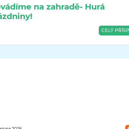
vádíme na zahradě- Hurá
ázdniny!
CELÝ PŘÍS
ervna 2026