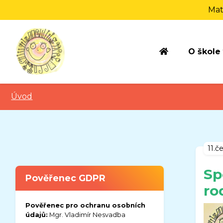
Mat
O škole
Úvod
11.č
Sp
Pověřenec GDPR
ro
Pověřenec pro ochranu osobních
údajů:
Mgr. Vladimír Nesvadba