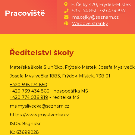
F. Čejky 420, Frýdek-Místek
595 174 851
,
739 434 857
Pracoviště
ms.cejky@seznam.cz
Webové stránky
Ředitelství školy
Mateřská škola Sluníčko, Frýdek-Místek, Josefa Mysliveč
Josefa Myslivečka 1883, Frýdek-Místek, 738 01
+420 595 174 850
+420 739 434 866
- hospodářka MŠ
+420 774 036 919
- ředitelka MŠ
ms.myslivecka@seznam.cz
https://www.jmyslivecka.cz
ISDS: 8sghkkr
IČ: 63699028