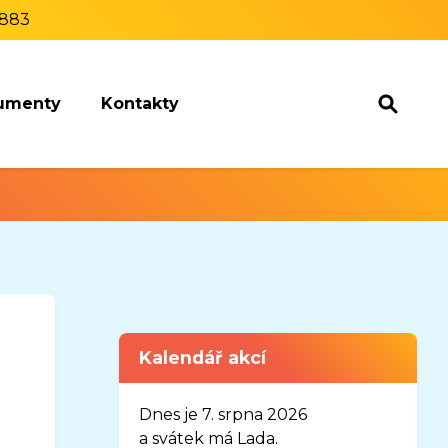
1883
umenty
Kontakty
Kalendář akcí
Dnes je 7. srpna 2026
a svátek má Lada.