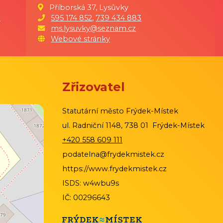
Příborská 37, Lysůvky
9
595 174 852
,
739 434 883
ms.lysuvky@seznam.cz
Webové stránky
Zřizovatel
Statutární město Frýdek-Místek
ul. Radniční 1148, 738 01 Frýdek-Místek
+420 558 609 111
podatelna@frydekmistek.cz
https://www.frydekmistek.cz
ISDS: w4wbu9s
IČ: 00296643