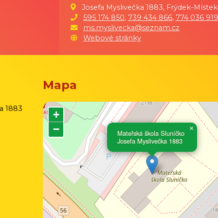
Josefa Myslivečka 1883, Frýdek-Místek
595 174 850
,
739 434 866
,
774 036 91
ms.myslivecka@seznam.cz
Webové stránky
Mapa
ka 1883
+
−
×
Mateřská škola Sluníčko
Josefa Myslivečka 1883