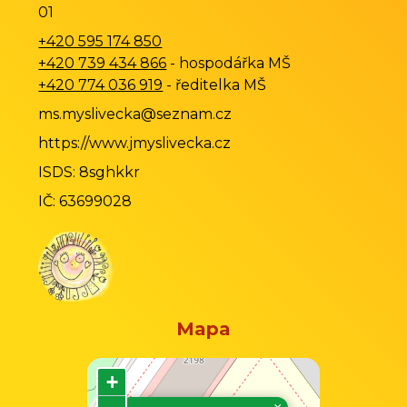
01
+420 595 174 850
+420 739 434 866
- hospodářka MŠ
+420 774 036 919
- ředitelka MŠ
ms.myslivecka@seznam.cz
https://www.jmyslivecka.cz
ISDS: 8sghkkr
IČ: 63699028
Mapa
+