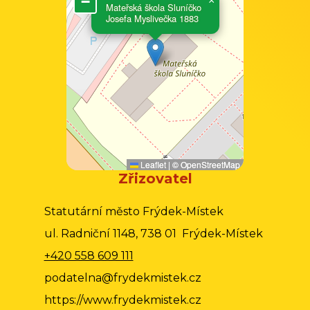
−
×
Mateřská škola Sluníčko
Josefa Myslivečka 1883
Leaflet
|
©
OpenStreetMap
Zřizovatel
Statutární město Frýdek-Místek
ul. Radniční 1148, 738 01 Frýdek-Místek
+420 558 609 111
podatelna@frydekmistek.cz
https://www.frydekmistek.cz