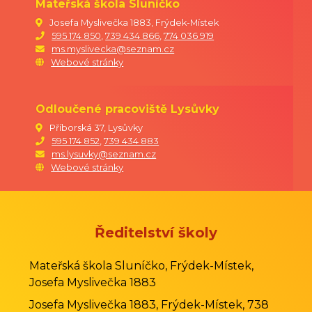
Mateřská škola Sluníčko
Josefa Myslivečka 1883, Frýdek-Místek
595 174 850
,
739 434 866
,
774 036 919
ms.myslivecka@seznam.cz
Webové stránky
Odloučené pracoviště Lysůvky
Příborská 37, Lysůvky
595 174 852
,
739 434 883
ms.lysuvky@seznam.cz
Webové stránky
Ředitelství školy
Mateřská škola Sluníčko, Frýdek-Místek,
Josefa Myslivečka 1883
Josefa Myslivečka 1883, Frýdek-Místek, 738