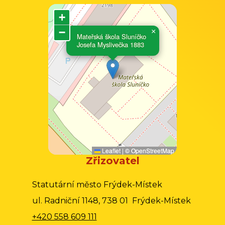
+
−
×
Mateřská škola Sluníčko
Josefa Myslivečka 1883
Leaflet
|
©
OpenStreetMap
Zřizovatel
Statutární město Frýdek-Místek
ul. Radniční 1148, 738 01 Frýdek-Místek
+420 558 609 111