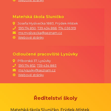
Webové stránky
Mateřská škola Sluníčko
Josefa Myslivečka 1883, Frýdek-Místek
595 174 850
,
739 434 866
,
774 036 919
ms.myslivecka@seznam.cz
Webové stránky
Odloučené pracoviště Lysůvky
Příborská 37, Lysůvky
595 174 852
,
739 434 883
ms.lysuvky@seznam.cz
Webové stránky
Ředitelství školy
Mateřská škola Sluníčko, Frýdek-Místek,