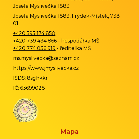
Josefa Myslivečka 1883
Josefa Myslivečka 1883, Frýdek-Místek, 738
01
+420 595 174 850
+420 739 434 866
- hospodářka MŠ
+420 774 036 919
- ředitelka MŠ
ms.myslivecka@seznam.cz
https://www.jmyslivecka.cz
ISDS: 8sghkkr
IČ: 63699028
Mapa