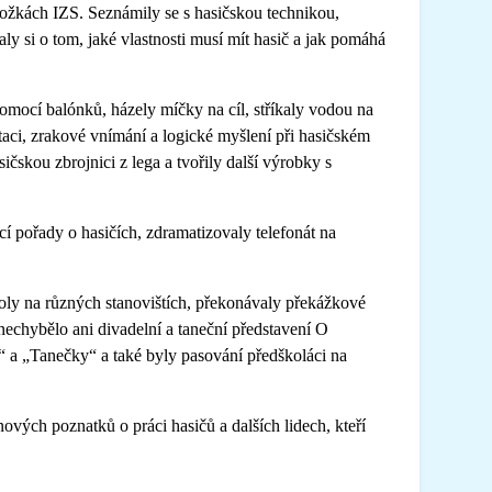
složkách IZS. Seznámily se s hasičskou technikou,
aly si o tom, jaké vlastnosti musí mít hasič a jak pomáhá
omocí balónků, házely míčky na cíl, stříkaly vodou na
aci, zrakové vnímání a logické myšlení při hasičském
ičskou zbrojnici z lega a tvořily další výrobky s
cí pořady o hasičích, zdramatizovaly telefonát na
koly na různých stanovištích, překonávaly překážkové
nechybělo ani divadelní a taneční představení O
o“ a „Tanečky“ a také byly pasování předškoláci na
ových poznatků o práci hasičů a dalších lidech, kteří