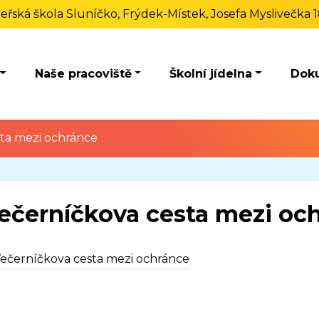
eřská škola Sluníčko, Frýdek-Místek, Josefa Myslivečka 
Naše pracoviště
Školní jídelna
Dok
ta mezi ochránce
ečerníčkova cesta mezi oc