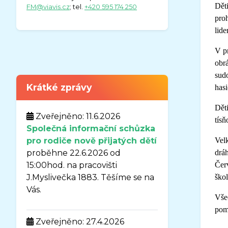
Děti
FM@viavis.cz
; tel.
+420 595 174 250
proh
lide
V pr
obrá
sudo
Krátké zprávy
hasi
Děti
Zveřejněno: 11.6.2026
tísň
Společná informační schůzka
pro rodiče nově přijatých dětí
Velk
proběhne 22.6.2026 od
dráh
15:00hod. na pracovišti
Červ
J.Myslivečka 1883. Těšíme se na
škol
Vás.
Všec
pom
Zveřejněno: 27.4.2026