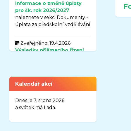
Informace o změně úplaty
F
pro šk. rok 2026/2027
naleznete v sekci Dokumenty -
úplata za předškolní vzdělávání
Zveřejněno: 19.4.2026
Výsledky přijímacího řízení
pro školní rok
2026-2027
naleznete v sekci
DOKUMENTY.
Kalendář akcí
Zveřejněno: 7.4.2026
Uzavření organizace MŠ
Dnes je 7. srpna 2026
Sluníčko v době od 3.8.2026-
a svátek má Lada.
31.8.2026
Vážení rodiče,
oznamuji Vám, že organizace