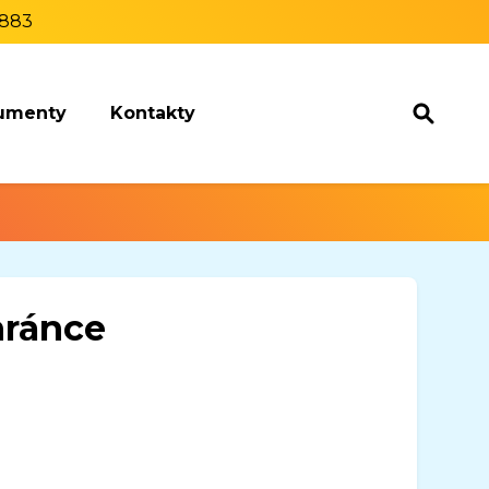
1883
umenty
Kontakty
hránce