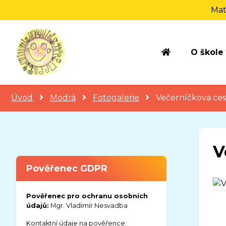
Mat
O škole
Úvod
Modrá
Fotogalerie
Večerníčkova ces
V
Pověřenec GDPR
Pověřenec pro ochranu osobních
údajů:
Mgr. Vladimír Nesvadba
Kontaktní údaje na pověřence: