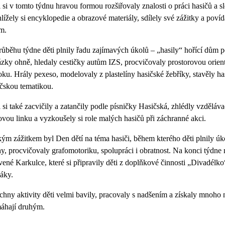
 si v tomto týdnu hravou formou rozšiřovaly znalosti o práci hasičů a 
lížely si encyklopedie a obrazové materiály, sdílely své zážitky a povíd
m.
ůběhu týdne děti plnily řadu zajímavých úkolů – „hasily“ hořící dům p
zky ohně, hledaly cestičky autům IZS, procvičovaly prostorovou orient
ku. Hrály pexeso, modelovaly z plastelíny hasičské žebříky, stavěly has
čskou tematikou.
 si také zacvičily a zatančily podle písničky Hasičská, zhlédly vzděláva
ovou linku a vyzkoušely si role malých hasičů při záchranné akci.
ým zážitkem byl Den dětí na téma hasiči, během kterého děti plnily ú
y, procvičovaly grafomotoriku, spolupráci i obratnost. Na konci týdne 
ené Karkulce, které si připravily děti z doplňkové činnosti „Divadélk
áky.
hny aktivity děti velmi bavily, pracovaly s nadšením a získaly mnoho n
áhají druhým.