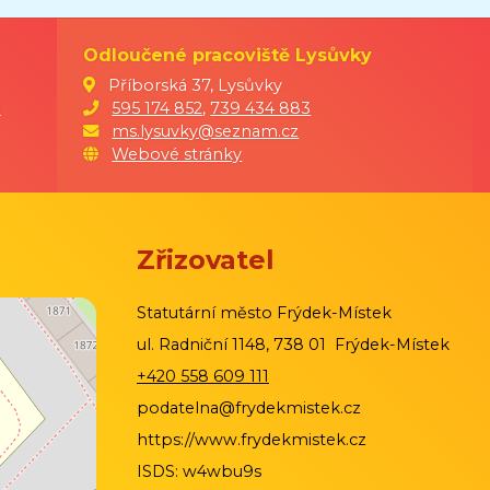
Odloučené pracoviště Lysůvky
Příborská 37, Lysůvky
9
595 174 852
,
739 434 883
ms.lysuvky@seznam.cz
Webové stránky
Zřizovatel
Statutární město Frýdek-Místek
ul. Radniční 1148, 738 01 Frýdek-Místek
+420 558 609 111
podatelna@frydekmistek.cz
https://www.frydekmistek.cz
ISDS: w4wbu9s