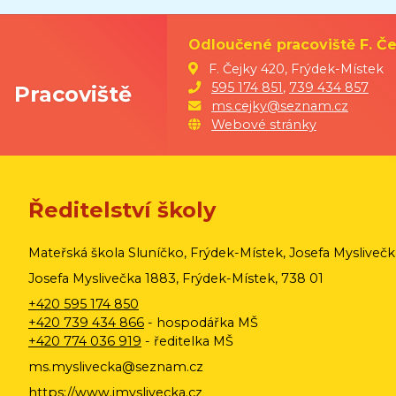
MŠ Sluníčko, Frýdek-Místek,
Josefa Myslivečka 1883, bude
Odloučené pracoviště F. Če
uzavřena v době od 03. 08.
2026 do 31. 08. 2026.
F. Čejky 420, Frýdek-Místek
595 174 851
,
739 434 857
Pracoviště
Nový školní rok
2026-2027
ms.cejky@seznam.cz
bude zahájen v úterý 01. 09.
Webové stránky
2026.
Ředitelství školy
Bc. Gabriela Říhová
Mateřská škola Sluníčko, Frýdek-Místek, Josefa Mysliveč
ředitelka MŠ
Josefa Myslivečka 1883, Frýdek-Místek, 738 01
+420 595 174 850
+420 739 434 866
- hospodářka MŠ
+420 774 036 919
- ředitelka MŠ
ms.myslivecka@seznam.cz
https://www.jmyslivecka.cz