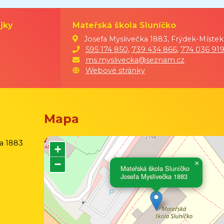
jky
Mateřská škola Sluníčko
Josefa Myslivečka 1883, Frýdek-Místek
595 174 850
,
739 434 866
,
774 036 91
ms.myslivecka@seznam.cz
Webové stránky
Mapa
ka 1883
+
−
×
Mateřská škola Sluníčko
Josefa Myslivečka 1883