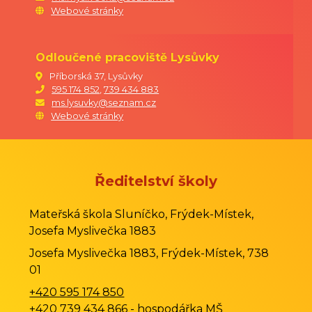
Webové stránky
Odloučené pracoviště Lysůvky
Příborská 37, Lysůvky
595 174 852
,
739 434 883
ms.lysuvky@seznam.cz
Webové stránky
Ředitelství školy
Mateřská škola Sluníčko, Frýdek-Místek,
Josefa Myslivečka 1883
Josefa Myslivečka 1883, Frýdek-Místek, 738
01
+420 595 174 850
+420 739 434 866
- hospodářka MŠ