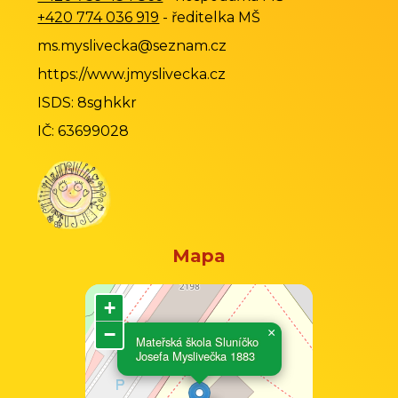
+420 774 036 919
- ředitelka MŠ
ms.myslivecka@seznam.cz
https://www.jmyslivecka.cz
ISDS: 8sghkkr
IČ: 63699028
Mapa
+
−
×
Mateřská škola Sluníčko
Josefa Myslivečka 1883