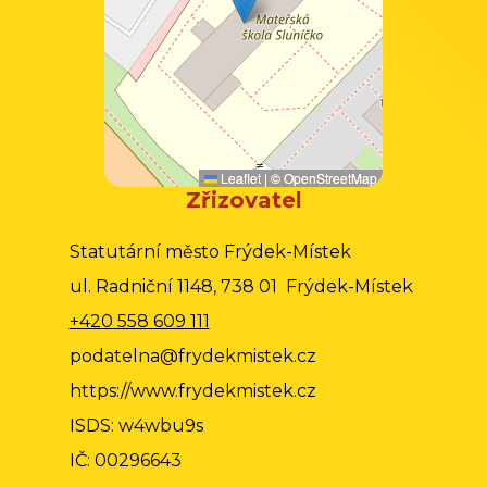
Leaflet
|
©
OpenStreetMap
Zřizovatel
Statutární město Frýdek-Místek
ul. Radniční 1148, 738 01 Frýdek-Místek
+420 558 609 111
podatelna@frydekmistek.cz
https://www.frydekmistek.cz
ISDS: w4wbu9s
IČ: 00296643