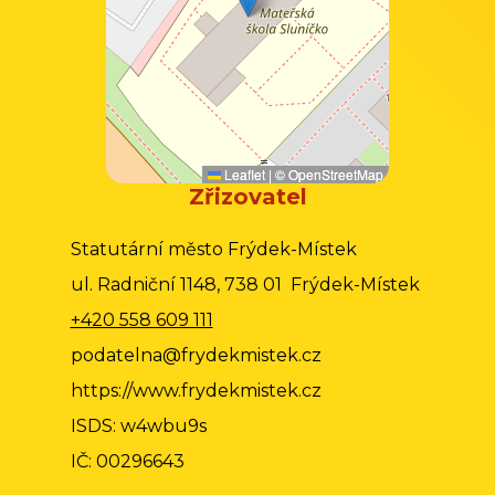
Leaflet
|
©
OpenStreetMap
Zřizovatel
Statutární město Frýdek-Místek
ul. Radniční 1148, 738 01 Frýdek-Místek
+420 558 609 111
podatelna@frydekmistek.cz
https://www.frydekmistek.cz
ISDS: w4wbu9s
IČ: 00296643