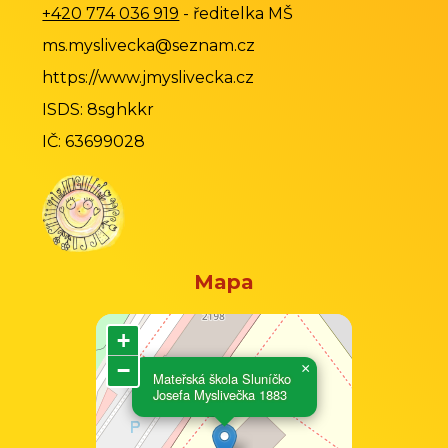
+420 774 036 919
- ředitelka MŠ
ms.myslivecka@seznam.cz
https://www.jmyslivecka.cz
ISDS: 8sghkkr
IČ: 63699028
Mapa
+
−
×
Mateřská škola Sluníčko
Josefa Myslivečka 1883