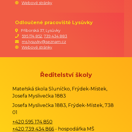
Webové stránky
Odloučené pracoviště Lysůvky
Příborská 37, Lysůvky
595 174 852
,
739 434 883
ms.lysuvky@seznam.cz
Webové stránky
Ředitelství školy
Mateřská škola Sluníčko, Frýdek-Místek,
Josefa Myslivečka 1883
Josefa Myslivečka 1883, Frýdek-Místek, 738
01
+420 595 174 850
+420 739 434 866
- hospodářka MŠ