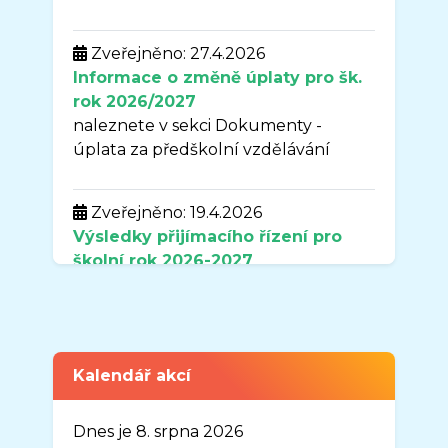
Zveřejněno: 27.4.2026
Informace o změně úplaty pro šk.
rok 2026/2027
naleznete v sekci Dokumenty -
úplata za předškolní vzdělávání
Zveřejněno: 19.4.2026
Výsledky přijímacího řízení pro
školní rok
2026-2027
naleznete v sekci DOKUMENTY.
Zveřejněno: 7.4.2026
Uzavření organizace MŠ Sluníčko v
Kalendář akcí
době od 3.8.2026-31.8.2026
Vážení rodiče,
Dnes je 8. srpna 2026
oznamuji Vám, že organizace MŠ