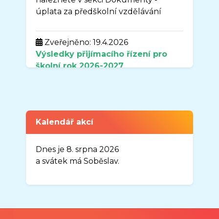
úplata za předškolní vzdělávání
Zveřejněno: 19.4.2026
Výsledky přijímacího řízení pro
školní rok
2026-2027
naleznete v sekci DOKUMENTY.
Zveřejněno: 7.4.2026
Uzavření organizace MŠ Sluníčko v
Kalendář akcí
době od 3.8.2026-31.8.2026
Vážení rodiče,
Dnes je 8. srpna 2026
oznamuji Vám, že organizace MŠ
a svátek má Soběslav.
Sluníčko, Frýdek-Místek, Josefa
Myslivečka 1883, bude uzavřena v
době od 03. 08. 2026 do 31. 08.
2026.