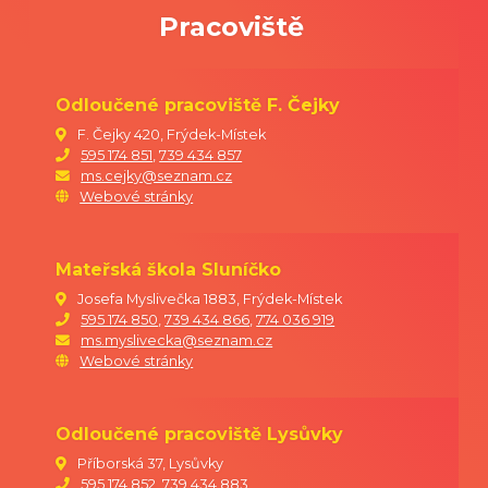
Nový školní rok
2026-2027
bude
Pracoviště
zahájen v úterý 01. 09. 2026.
Odloučené pracoviště F. Čejky
Bc. Gabriela Říhová
F. Čejky 420, Frýdek-Místek
595 174 851
,
739 434 857
ředitelka MŠ
ms.cejky@seznam.cz
Webové stránky
Mateřská škola Sluníčko
Josefa Myslivečka 1883, Frýdek-Místek
595 174 850
,
739 434 866
,
774 036 919
ms.myslivecka@seznam.cz
Webové stránky
Odloučené pracoviště Lysůvky
Příborská 37, Lysůvky
595 174 852
,
739 434 883