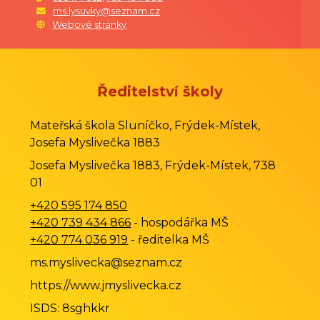
ms.lysuvky@seznam.cz
Webové stránky
Ředitelství školy
Mateřská škola Sluníčko, Frýdek-Místek,
Josefa Myslivečka 1883
Josefa Myslivečka 1883, Frýdek-Místek, 738
01
+420 595 174 850
+420 739 434 866
- hospodářka MŠ
+420 774 036 919
- ředitelka MŠ
ms.myslivecka@seznam.cz
https://www.jmyslivecka.cz
ISDS: 8sghkkr