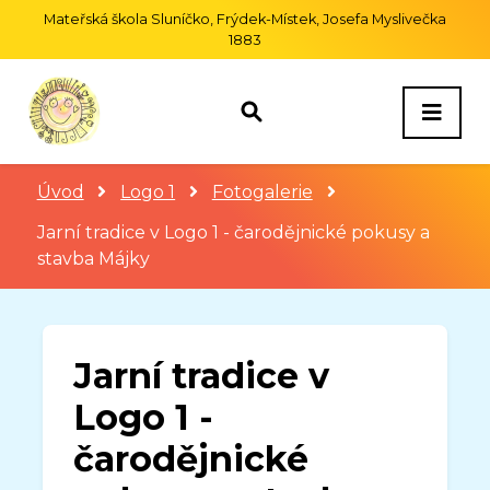
Mateřská škola Sluníčko, Frýdek-Místek, Josefa Myslivečka
1883
Úvod
Logo 1
Fotogalerie
Jarní tradice v Logo 1 - čarodějnické pokusy a
stavba Májky
Jarní tradice v
Logo 1 -
čarodějnické