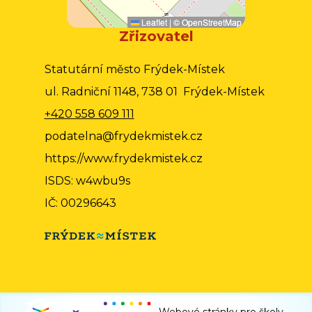
Leaflet
|
©
OpenStreetMap
Zřizovatel
Statutární město Frýdek-Místek
ul. Radniční 1148, 738 01 Frýdek-Místek
+420 558 609 111
podatelna@frydekmistek.cz
https://www.frydekmistek.cz
ISDS: w4wbu9s
IČ: 00296643
Webové stránky pro školy