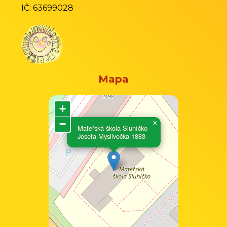
IČ: 63699028
Mapa
+
−
×
Mateřská škola Sluníčko
Josefa Myslivečka 1883