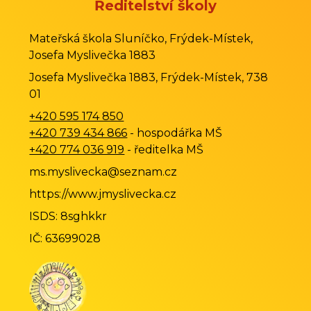
Ředitelství školy
Mateřská škola Sluníčko, Frýdek-Místek,
Josefa Myslivečka 1883
Josefa Myslivečka 1883, Frýdek-Místek, 738
01
+420 595 174 850
+420 739 434 866
- hospodářka MŠ
+420 774 036 919
- ředitelka MŠ
ms.myslivecka@seznam.cz
https://www.jmyslivecka.cz
ISDS: 8sghkkr
IČ: 63699028