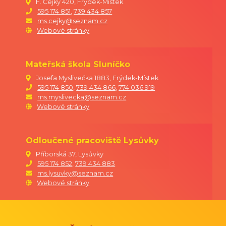
F. Čejky 420, Frýdek-Místek
595 174 851
,
739 434 857
ředitelka MŠ
ms.cejky@seznam.cz
Webové stránky
Mateřská škola Sluníčko
Josefa Myslivečka 1883, Frýdek-Místek
595 174 850
,
739 434 866
,
774 036 919
ms.myslivecka@seznam.cz
Webové stránky
Odloučené pracoviště Lysůvky
Příborská 37, Lysůvky
595 174 852
,
739 434 883
ms.lysuvky@seznam.cz
Webové stránky