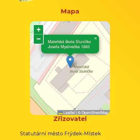
Mapa
+
−
×
Mateřská škola Sluníčko
Josefa Myslivečka 1883
Leaflet
|
©
OpenStreetMap
Zřizovatel
Statutární město Frýdek-Místek